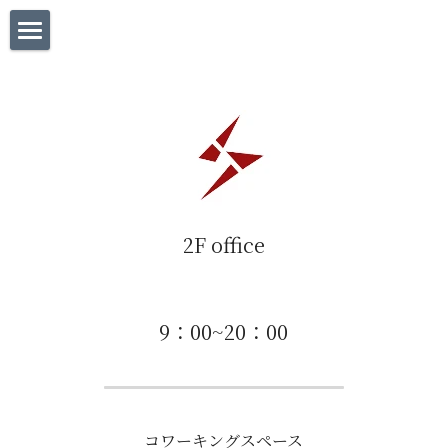
×
ブログカテゴリー
Home
チャレンジ
What’s HUB
report
How to use
2F office
2F office
3F studio
yours / スクール事業
9：00~20：00
Contact
instagram
コワーキングスペース