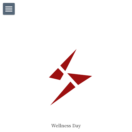
×
ブログカテゴリー
Home
チャレンジ
What’s HUB
report
How to use
2F office
3F studio
yours / スクール事業
Contact
instagram
Wellness Day