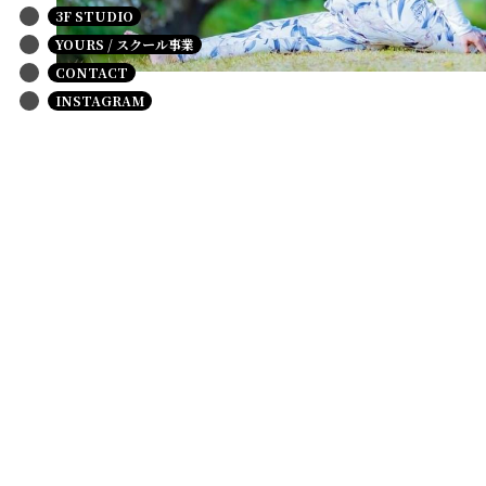
3F STUDIO
YOURS / スクール事業
CONTACT
INSTAGRAM