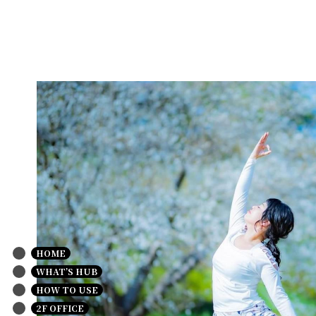
HOME
WHAT’S HUB
HOW TO USE
2F OFFICE